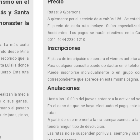
rismo en el
Precio
rás y Santa
Rutas: 9 €/persona.
Suplemento por el servicio de
autobús 12€.
Se estab
monaster la
El precio de cada ruta incluye: Guías especializa
Accidentes. Los pagos se harán efectivos en la Caj
0011 4044 2230 1210.
a. La más corta
Inscripciones
iendo desde Mina
 recorrido que la
El plazo de inscripción se cerrará el viernes anterior a
nta Eulalia donde
Para cualquier consulta puede contactar en el teléfon
uerzo. Esta ruta
Puede inscribirse individualmente o en grupo co
correspondiente que aparece en esta misma página.
Anulaciones
ealizan la media
Hasta las 10:00 h del jueves anterior a la actividad se
as o sus ganas.
En el caso de que se haya efectuado el pago, este 
 mano el pasado
rutas.
s de jaras, pinos,
A partir de ese momento la no comparecencia a la 
tendrá ningún tipo de devolución.
Las rutas no se suspenden por lluvia, siempre y cua
s