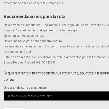
recomendaciones en base a la climatología
Recomendaciones para la ruta
Llevar zapatos adecuados, una mochila con agua de sobra, bastones y al
comida. A mitad del recorrido pararemos a tomar algo.
Llevar un par de capas de ropa.
Llevar una bolsa para echar nuestra basura.
Los monitores llevan botiquín. Si alguno necesitáis alguna medicación o insuli
en casa ni en el coche.
Esta ruta se realizará en colaboración con la Asociación para la Formación y
Zonas Rurales Activa-T G-21551429.U
Si quieres recibir información de nuestras rutas, apúntate a nuestra
correo:
Dirección de correo electrónico: