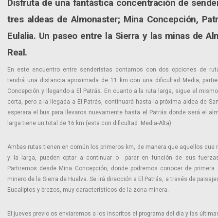
Disfruta de una fantástica concentración de sende
tres aldeas de Almonaster; Mina Concepción, Pat
Eulalia. Un paseo entre la Sierra y las minas de Al
Real.
En este encuentro entre senderistas contamos con dos opciones de rut
tendrá una distancia aproximada de 11 km con una dificultad Media, part
Concepción y llegando a El Patrás. En cuanto a la ruta larga, sigue el mismo
corta, pero a la llegada a El Patrás, continuará hasta la próxima aldea de Sa
esperara el bus para llevaros nuevamente hasta el Patrás donde será el alm
larga tiene un total de 16 km (esta con dificultad Media-Alta)
Ambas rutas tienen en común los primeros km, de manera que aquellos que r
y la larga, pueden optar a continuar o parar en función de sus fuerz
Partiremos desde Mina Concepción, donde podremos conocer de primera
minero de la Sierra de Huelva. Se irá dirección a El Patrás, a través de paisaje
Eucaliptos y brezos, muy característicos de la zona minera.
El jueves previo os enviaremos a los inscritos el programa del día y las última