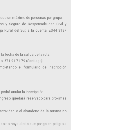
lece un máximo de personas por grupo.
dos y Seguro de Responsabilidad Civil y
a Rural del Sur, a la cuenta: ES44 3187
 la fecha de la salida de la ruta.
o: 671 91 71 79 (Santiago).
mpletando el formulario de inscripción
 podrá anular la inscripción.
ingreso quedará reservado para próximas
actividad o el abandono de la misma no
ndo no haya alerta que ponga en peligro a