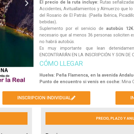
El precio de la ruta incluye:
Rutas señalizadas
Accidentes, Avituallamientos y Almuerzo que lo
del Rosario de El Patrás. (Paella Ibérica, Picadil
bebidas)
.
Suplemento por el servicio de
autobús 12
necesario que al menos 36 personas soliciten est
no habrá autobús.
Es muy importante que lean detenidame
ENCONTRARÁN EN LA INSCRIPCIÓN Y SON DE 
CÓMO LLEGAR
Huelva: Peña Flamenca, en la avenida Andaluc
Punto de encuentro si venís en coche:
Mina C
INSCRIPCION INDIVIDUAL
I
PRECIO, PLAZO Y AN