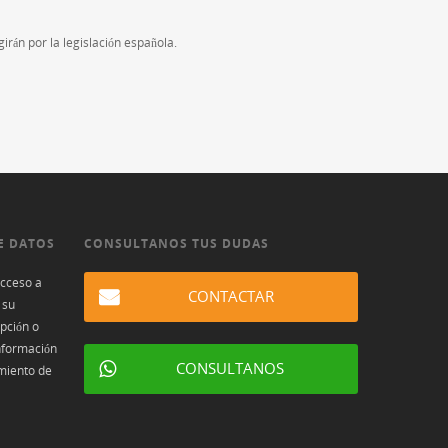
rán por la legislación española.
E DATOS
CONSULTANOS TUS DUDAS
acceso a
CONTACTAR
 su
ipción o
información
CONSULTANOS
miento de