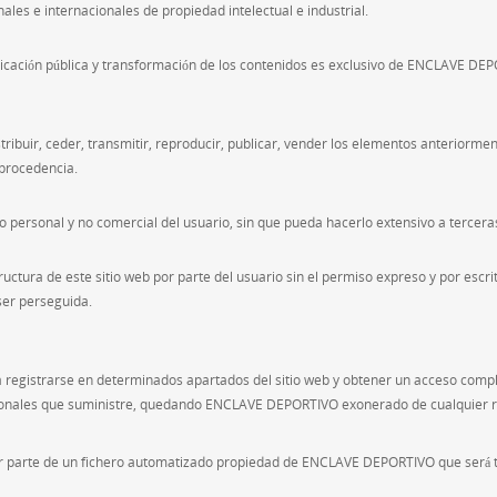
ales e internacionales de propiedad intelectual e industrial.
nicación pública y transformación de los contenidos es exclusivo de ENCLAVE DEPOR
stribuir, ceder, transmitir, reproducir, publicar, vender los elementos anterior
 procedencia.
o personal y no comercial del usuario, sin que pueda hacerlo extensivo a tercer
uctura de este sitio web por parte del usuario sin el permiso expreso y por escr
ser perseguida.
egistrarse en determinados apartados del sitio web y obtener un acceso completo
rsonales que suministre, quedando ENCLAVE DEPORTIVO exonerado de cualquier r
ar parte de un fichero automatizado propiedad de ENCLAVE DEPORTIVO que será tr