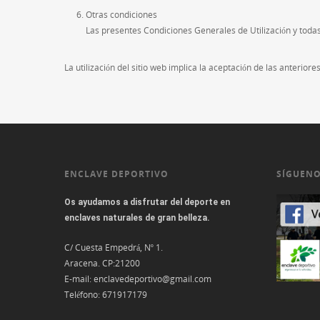
Otras condiciones
Las presentes Condiciones Generales de Utilización y todas
La utilización del sitio web implica la aceptación de las anterior
ENCLAVE DEPORTIVO
SÍGUENO
Os ayudamos a disfrutar del deporte en
enclaves naturales de gran belleza.
C/ Cuesta Empedrá, Nº 1.
Aracena. CP:21200
E-mail:
enclavedeportivo@gmail.com
Teléfono:
671917179