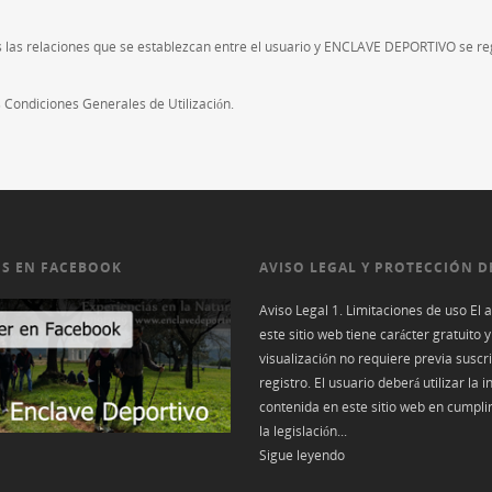
 las relaciones que se establezcan entre el usuario y ENCLAVE DEPORTIVO se regi
es Condiciones Generales de Utilización.
S EN FACEBOOK
AVISO LEGAL Y PROTECCIÓN D
Aviso Legal 1. Limitaciones de uso El 
este sitio web tiene carácter gratuito y
visualización no requiere previa suscr
registro. El usuario deberá utilizar la 
contenida en este sitio web en cumpli
la legislación...
Sigue leyendo