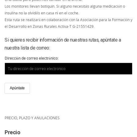
Los monitores llevan botiquín. Si alguno necesitáis alguna medicación o
insulina no la olvidéis en casa ni en el coche.
Esta ruta se realizará en colaboración con la Asociación para la Formación y
el Desarrollo en Zonas Rurales Activa-T G-21551429.
Si quieres recibir información de nuestras rutas, apúntate a
nuestra lista de correo:
Dirección de correo electrónico:
PRECIO, PLAZO Y ANULACIONES
Precio