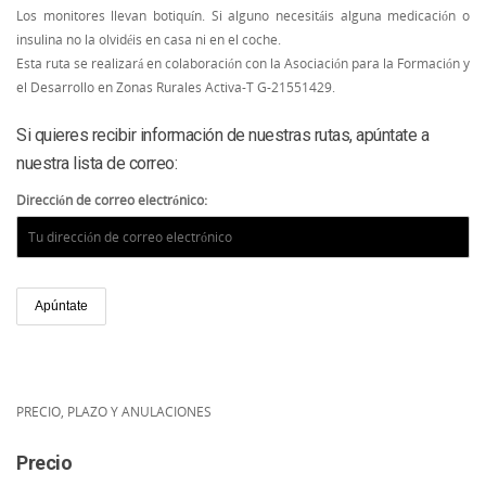
Los monitores llevan botiquín. Si alguno necesitáis alguna medicación o
insulina no la olvidéis en casa ni en el coche.
Esta ruta se realizará en colaboración con la Asociación para la Formación y
el Desarrollo en Zonas Rurales Activa-T G-21551429.
Si quieres recibir información de nuestras rutas, apúntate a
nuestra lista de correo:
Dirección de correo electrónico:
PRECIO, PLAZO Y ANULACIONES
Precio